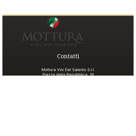
Contatti
Mottura Vini Del Salento S.r.l.
Piazza della Repubblica, 19
20124 Milano (MI)
P.IVA
06185560155
Shop Customer Care
motturavini@wineplatform.it
Shop Policies