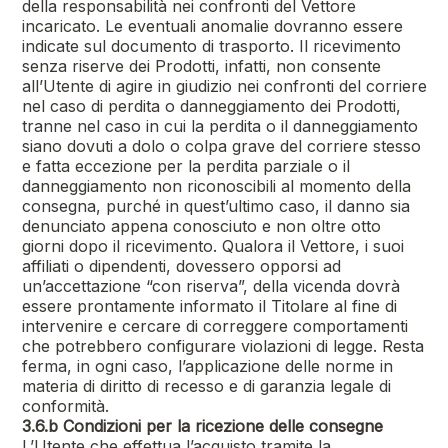
della responsabilità nei confronti del Vettore
incaricato. Le eventuali anomalie dovranno essere
indicate sul documento di trasporto. Il ricevimento
senza riserve dei Prodotti, infatti, non consente
all’Utente di agire in giudizio nei confronti del corriere
nel caso di perdita o danneggiamento dei Prodotti,
tranne nel caso in cui la perdita o il danneggiamento
siano dovuti a dolo o colpa grave del corriere stesso
e fatta eccezione per la perdita parziale o il
danneggiamento non riconoscibili al momento della
consegna, purché in quest’ultimo caso, il danno sia
denunciato appena conosciuto e non oltre otto
giorni dopo il ricevimento. Qualora il Vettore, i suoi
affiliati o dipendenti, dovessero opporsi ad
un’accettazione “con riserva”, della vicenda dovrà
essere prontamente informato il Titolare al fine di
intervenire e cercare di correggere comportamenti
che potrebbero configurare violazioni di legge. Resta
ferma, in ogni caso, l’applicazione delle norme in
materia di diritto di recesso e di garanzia legale di
conformità.
3.6.b Condizioni per la ricezione delle consegne
L’Utente che effettua l’acquisto tramite la