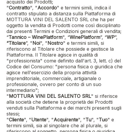
acquisto dei Prodotti;
"
Contratto
", "
Accordo
" e termini simili, indica il
contratto stipulato a distanza sulla Piattaforma di
MOTTURA VINI DEL SALENTO SRL
che ha per
oggetto la vendita di Prodotti come così disciplinato
dai presenti Termini e Condizioni generali di vendita;
“
Tannico – WinePlatform
", “
WinePlatform
”, “
WP
”,
“Titolare
”, "
Noi
", "
Nostro
" e termini simili, si
riferiscono al Titolare che possiede e gestisce la
Piattaforma. Il Titolare agisce in qualità di
"professionista" come definito dall'art. 3, lett. c) del
Codice del Consumo: "persona fisica o giuridica che
agisce nell'esercizio della propria attività
imprenditoriale, commerciale, artigianale o
professionale, ovvero per conto di un suo
intermediario";
"
MOTTURA VINI DEL SALENTO SRL
"
si riferisce
alla società che detiene la proprietà dei Prodotti
venduti sulla Piattaforma e dei marchi presenti sugli
stessi;
"
Cliente
", "
Utente
", "
Acquirente
", "
Tu
", "
Tuo
" e
termini simili, sia al singolare che al plurale, si
riferiscono al soggetto, persona fisica o giuridica,