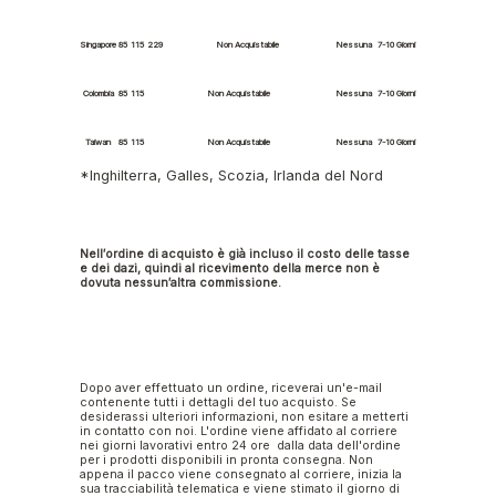
Singapore
85
115
229
Non Acquistabile
Nessuna
7-10 Giorni
Colombia
85
115
Non Acquistabile
Nessuna
7-10 Giorni
Taiwan
85
115
Non Acquistabile
Nessuna
7-10 Giorni
*Inghilterra, Galles, Scozia, Irlanda del Nord
Nell′ordine di acquisto è già incluso il costo delle tasse
e dei dazi, quindi al ricevimento della merce non è
dovuta nessun′altra commissione.
Dopo aver effettuato un ordine, riceverai un'e-mail
contenente tutti i dettagli del tuo acquisto. Se
desiderassi ulteriori informazioni, non esitare a metterti
in contatto con noi. L'ordine viene affidato al corriere
nei giorni lavorativi entro 24 ore dalla data dell'ordine
per i prodotti disponibili in pronta consegna. Non
appena il pacco viene consegnato al corriere, inizia la
sua tracciabilità telematica e viene stimato il giorno di