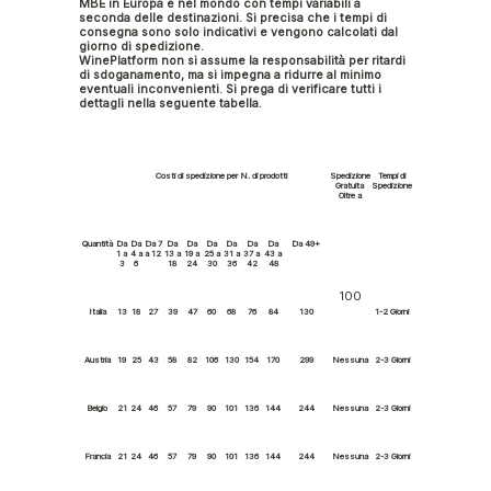
MBE in Europa e nel mondo con tempi variabili a
seconda delle destinazioni. Si precisa che i tempi di
consegna sono solo indicativi e vengono calcolati dal
giorno di spedizione.
WinePlatform non si assume la responsabilità per ritardi
di sdoganamento, ma si impegna a ridurre al minimo
eventuali inconvenienti. Si prega di verificare tutti i
dettagli nella seguente tabella.
Costi di spedizione per N. di prodotti
Spedizione
Tempi di
Gratuita
Spedizione
Oltre a
Quantità
Da
Da
Da 7
Da
Da
Da
Da
Da
Da
Da 49+
1 a
4 a
a 12
13 a
19 a
25 a
31 a
37 a
43 a
3
6
18
24
30
36
42
48
100
Italia
13
18
27
39
47
60
68
76
84
130
1-2 Giorni
Austria
19
25
43
58
82
106
130
154
170
299
Nessuna
2-3 Giorni
Belgio
21
24
46
57
79
90
101
136
144
244
Nessuna
2-3 Giorni
Francia
21
24
46
57
79
90
101
136
144
244
Nessuna
2-3 Giorni