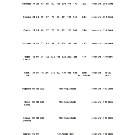
Germania
19
25
43
58
82
106
130
154
170
299
Nessuna
2-3 Giorni
Spagna
21
24
46
57
79
90
101
136
144
244
Nessuna
2-3 Giorni
Olanda
21
24
46
57
79
90
101
136
144
244
Nessuna
2-3 Giorni
Svizzera
38
41
77
85
93
125
159
194
202
325
Nessuna
2-3 Giorni
Regno
41
56
84
108
132
156
172
212
256
414
Nessuna
4-5 Giorni
Unito*
Stati
78
95
147
241
318
397
476
555
635
Non
Nessuna
15-20
Uniti
Acquistabile
Giorni
Giappone
85
115
229
Non Acquistabile
Nessuna
7-10 Giorni
Hong
85
115
229
Non Acquistabile
Nessuna
7-10 Giorni
Kong
Nuova
85
115
229
Non Acquistabile
Nessuna
7-10 Giorni
Zelanda
Islanda
38
56
Non Acquistabile
Nessuna
7-10 Giorni