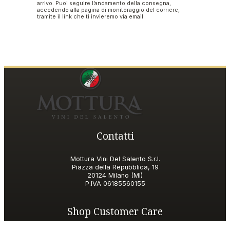
arrivo. Puoi seguire l’andamento della consegna,
accedendo alla pagina di monitoraggio del corriere,
tramite il link che ti invieremo via email.
Contatti
Mottura Vini Del Salento S.r.l.
Piazza della Repubblica, 19
20124 Milano (MI)
P.IVA
06185560155
Shop Customer Care