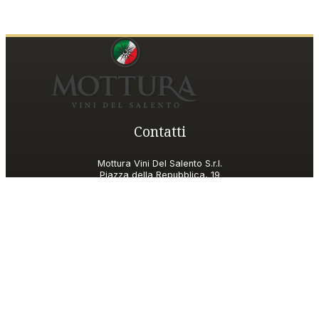
Contatti
Mottura Vini Del Salento S.r.l.
Piazza della Repubblica, 19
20124 Milano (MI)
P.IVA
06185560155
Shop Customer Care
motturavini@wineplatform.it
Shop Policies