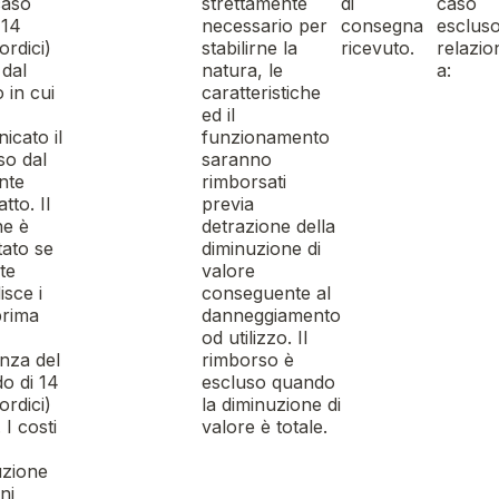
caso
strettamente
di
caso
 14
necessario per
consegna
escluso
ordici)
stabilirne la
ricevuto.
relazio
 dal
natura, le
a:
 in cui
caratteristiche
ed il
icato il
funzionamento
so dal
saranno
nte
rimborsati
tto. Il
previa
ne è
detrazione della
tato se
diminuzione di
te
valore
isce i
conseguente al
prima
danneggiamento
od utilizzo. Il
nza del
rimborso è
do di 14
escluso quando
ordici)
la diminuzione di
 I costi
valore è totale.
uzione
ni