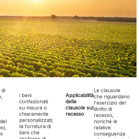
o di
Le clausole
i beni
Applicabilità
o,
che riguardano
confezionati
delle
l'esercizio del
su misura o
clausole sul
diritto di
chiaramente
recesso
recesso,
personalizzati;
del
nonché le
la fornitura di
mo,
relative
beni che
ni
conseguenze
rischiano di