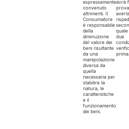
espressamente
avrà f
convenuto
prova
altrimenti. Il
averl
Consumatore
risped
è responsabile
secon
della
quale 
diminuzione
due
del valore dei
condiz
beni risultante
verifi
da una
prima
manipolazione
diversa da
quella
necessaria per
stabilire la
natura, le
caratteristiche
e il
funzionamento
dei beni.