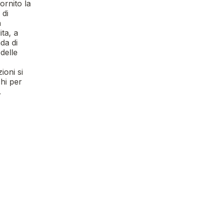
ornito la
 di
a
ita, a
da di
delle
ioni si
chi per
.