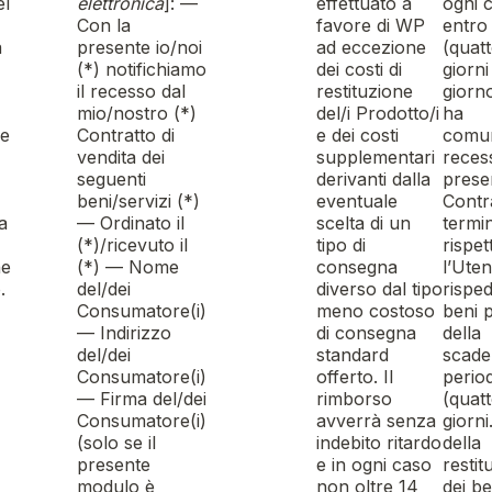
el
elettronica
]: —
effettuato a
ogni 
Con la
favore di WP
entro
a
presente io/noi
ad eccezione
(quatt
(*) notifichiamo
dei costi di
giorni
il recesso dal
restituzione
giorno
mio/nostro (*)
del/i Prodotto/i
ha
se
Contratto di
e dei costi
comun
vendita dei
supplementari
reces
seguenti
derivanti dalla
prese
beni/servizi (*)
eventuale
Contra
 a
— Ordinato il
scelta di un
termi
(*)/ricevuto il
tipo di
rispet
ne
(*) — Nome
consegna
l’Uten
.
del/dei
diverso dal tipo
risped
Consumatore(i)
meno costoso
beni 
— Indirizzo
di consegna
della
del/dei
standard
scade
Consumatore(i)
offerto. Il
perio
— Firma del/dei
rimborso
(quatt
Consumatore(i)
avverrà senza
giorni.
(solo se il
indebito ritardo
della
presente
e in ogni caso
restit
modulo è
non oltre 14
dei be