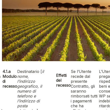
4.1.a
Destinatario [
il
Se l’Utente
L’Ute
Effetti
a
Modulo
nome,
recede dal
prega
del
di
l’indirizzo
presente
risped
recesso
recesso
geografico, il
Contratto, gli
beni e
numero di
saranno
conse
telefono e
rimborsati tutti
WP s
l’indirizzo di
i pagamenti
indebi
posta
che ha
ritard