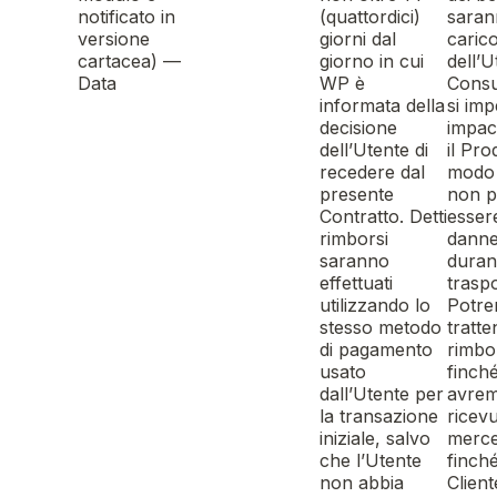
notificato in
(quattordici)
saran
versione
giorni dal
caric
cartacea) —
giorno in cui
dell’U
Data
WP è
Cons
informata della
si im
decisione
impac
dell’Utente di
il Pro
recedere dal
modo
presente
non p
Contratto. Detti
esser
rimborsi
danne
saranno
durant
effettuati
traspo
utilizzando lo
Potr
stesso metodo
tratte
di pagamento
rimbo
usato
finch
dall’Utente per
avre
la transazione
ricevu
iniziale, salvo
merce
che l’Utente
finché
non abbia
Clien