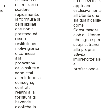
ed eccezioni, si
deteriorarsi o
 in
applicano
scadere
ne
esclusivamente
rapidamente;
all’Utente che
la fornitura di
sia qualificabile
beni sigillati
come
che non si
Consumatore,
prestano ad
cioè all'Utente
essere
che agisce per
restituiti per
scopi estranei
motivi igienici
alla propria
o connessi
attività
alla
imprenditoriale
protezione
e
della salute e
professionale.
sono stati
aperti dopo la
consegna;
contratti
relativi alla
fornitura di
bevande
alcoliche la