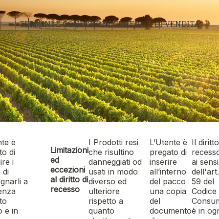
TERMINI E CONDIZIONI GENERALI DI VENDITA
nte è
I Prodotti resi
L’Utente è
Il diritt
Limitazioni
to di
che risultino
pregato di
recess
ed
ire i
danneggiati od
inserire
ai sensi
eccezioni
 di
usati in modo
all’interno
dell'art.
al diritto di
gnarli a
diverso ed
del pacco
59 del
recesso
enza
ulteriore
una copia
Codice 
to
rispetto a
del
Consu
o e in
quanto
documento
è in og