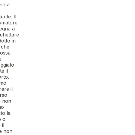
no a
o
tente. Il
umatore
pegna a
chettare
dotto in
 che
ossa
e
ggiato
e il
rto.
emo
nere il
rso
é non
mo
to la
 o
 il
te non