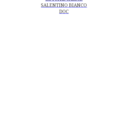
SALENTINO BIANCO
DOC
Contatti
Mottura Vini Del Salento S.r.l.
Piazza della Repubblica, 19
20124 Milano (MI)
P.IVA
06185560155