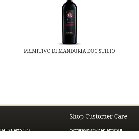
PRIMITIVO DI MANDURIA DOC STILIO
Shop Customer Care
Del Salento S.r.l.
motturavini@wineplatform.it
 Repubblica, 19