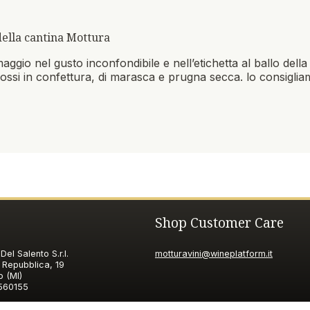
 della cantina Mottura
gio nel gusto inconfondibile e nell’etichetta al ballo della
 rossi in confettura, di marasca e prugna secca. lo consigli
Shop Customer Care
Del Salento S.r.l.
motturavini@wineplatform.it
 Repubblica, 19
o (MI)
560155