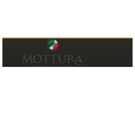
Contatti
Mottura Vini Del Salento S.r.l.
Piazza della Repubblica, 19
20124 Milano (MI)
P.IVA
06185560155
Shop Customer Care