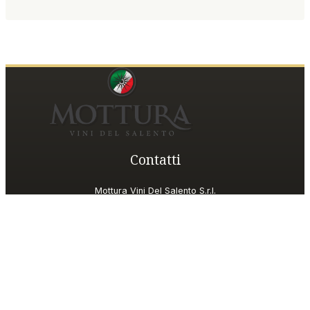
Contatti
Mottura Vini Del Salento S.r.l.
Piazza della Repubblica, 19
20124 Milano (MI)
P.IVA
06185560155
Shop Customer Care
motturavini@wineplatform.it