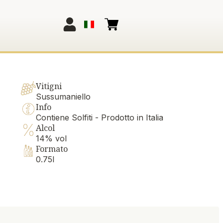
Vitigni
Sussumaniello
Info
Contiene Solfiti - Prodotto in Italia
Alcol
14% vol
Formato
0.75l