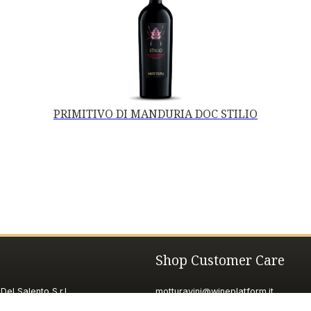
PRIMITIVO DI MANDURIA DOC STILIO
Shop Customer Care
Del Salento S.r.l.
motturavini@wineplatform.it
 Repubblica, 19